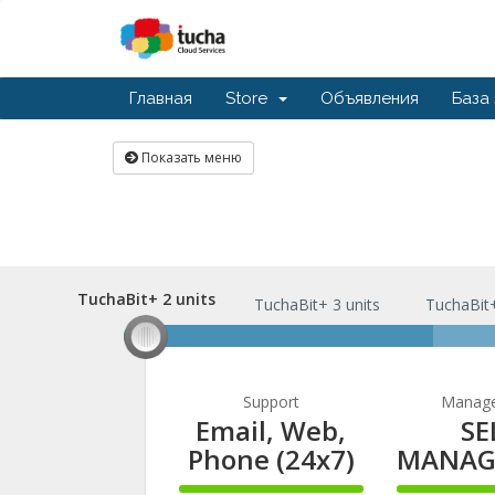
Главная
Store
Объявления
База
Показать меню
TuchaBit+ 2 units
TuchaBit+ 2 units
TuchaBit+ 3 units
TuchaBit+
Support
Manag
Email, Web,
SE
Phone (24x7)
MANAG
100%
100%