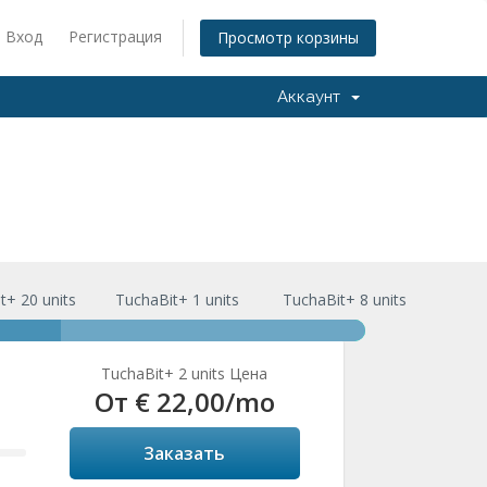
Вход
Регистрация
Просмотр корзины
Аккаунт
t+ 20 units
TuchaBit+ 1 units
TuchaBit+ 8 units
TuchaBit+ 2 units Цена
От
€ 22,00
/mo
Заказать