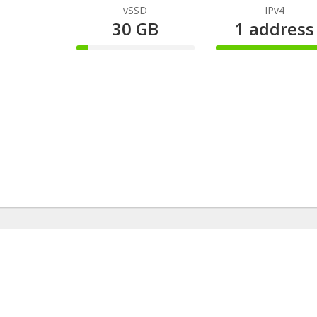
te
vSSD
IPv4
30 GB
1 address
10%
100%
Complete
Complete