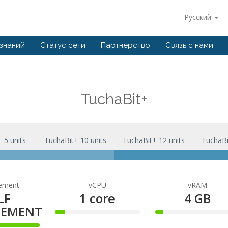
Русский
 знаний
Статус сети
Партнерство
Связь с нами
TuchaBit+
 5 units
TuchaBit+ 10 units
TuchaBit+ 12 units
TuchaBi
ement
vCPU
vRAM
LF
1 core
4 GB
EMENT
12%
10%
Complete
Complete