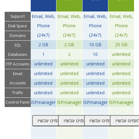
Email, Web,
Email, Web,
Email, Web,
Email, Web,
Support
Phone
Phone
Phone
Phone
Disk Space
(24x7)
(24x7)
(24x7)
(24x7)
Domains
2 GB
2 GB
10 GB
25 GB
SQL
1
2
10
unlimited
Databases
unlimited
unlimited
unlimited
unlimited
FTP Accounts
unlimited
unlimited
unlimited
unlimited
Email
unlimited
unlimited
unlimited
unlimited
Accounts
unlimited
unlimited
unlimited
unlimited
Traffic
ISPmanager
ISPmanager
ISPmanager
ISPmanager
Control Panel