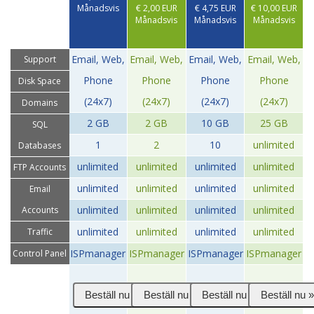
Månadsvis
€ 2,00 EUR
€ 4,75 EUR
€ 10,00 EUR
Månadsvis
Månadsvis
Månadsvis
Email, Web,
Email, Web,
Email, Web,
Email, Web,
Support
Phone
Phone
Phone
Phone
Disk Space
(24x7)
(24x7)
(24x7)
(24x7)
Domains
2 GB
2 GB
10 GB
25 GB
SQL
1
2
10
unlimited
Databases
unlimited
unlimited
unlimited
unlimited
FTP Accounts
unlimited
unlimited
unlimited
unlimited
Email
unlimited
unlimited
unlimited
unlimited
Accounts
unlimited
unlimited
unlimited
unlimited
Traffic
ISPmanager
ISPmanager
ISPmanager
ISPmanager
Control Panel