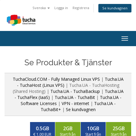
Svenska
Logga in
Registrera
Se kundvagnen
Togg
navig
Se Produkter & Tjänster
TuchaCloud.COM - Fully Managed Linux VPS
|
Tucha.UA
- TuchaHost (Linux VPS)
| Tucha.UA - TuchaHosting
(Shared Hosting) |
Tucha.UA - TuchaBackup
|
Tucha.UA
- TuchaFlex (IaaS)
|
Tucha.UA - TuchaBit
|
Tucha.UA -
Software Licenses
|
VPN - internet
|
Tucha.UA -
TuchaBit+
|
Se kundvagnen
0.5GB
2GB
10GB
25GB
€ 1,00 EUR
Start från
Start från
Start från