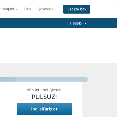
erbaijani
Giriş
Qeydiyyat
Səbətə bax
Hesab
VPN internet Qiymət
PULSUZ!
İndi sifariş et