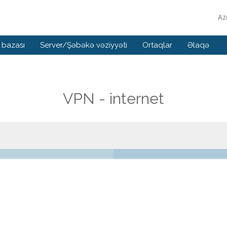
Az
 bazası
Server/Şəbəkə vəziyyəti
Ortaqlar
Əlaqə
VPN - internet