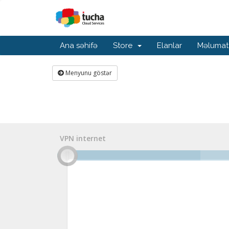
Ana səhifə
Store
Elanlar
Məlumat
Menyunu göstər
VPN internet