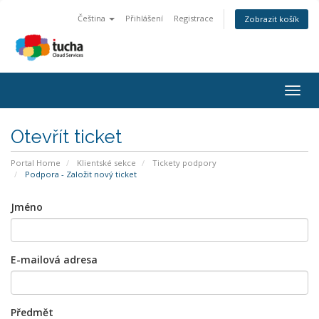
Čeština
Přihlášení
Registrace
Zobrazit košík
Togg
navig
Otevřít ticket
Portal Home
Klientské sekce
Tickety podpory
Podpora - Založit nový ticket
Jméno
E-mailová adresa
Předmět