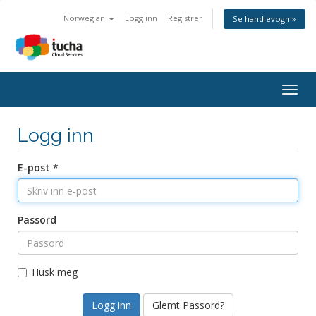
Norwegian
Logg inn
Registrer
Se handlevogn »
Togg
navig
Logg inn
E-post *
Passord
Husk meg
Glemt Passord?