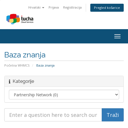
Hrvatski
Prijava
Registtracija
Pregled košarice
Togg
navig
Baza znanja
Početna WHMCS
Baza znanja
Kategorije