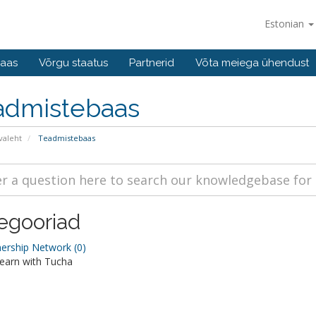
Estonian
baas
Võrgu staatus
Partnerid
Võta meiega ühendust
admistebaas
valeht
Teadmistebaas
egooriad
ership Network (0)
earn with Tucha