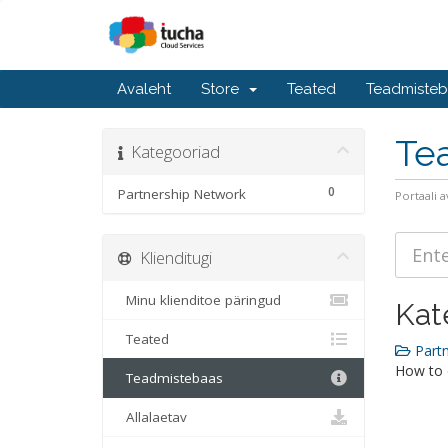
Avaleht
Store
Teated
Teadmiste
Te
Kategooriad
0
Partnership Network
Portaali a
Klienditugi
Minu klienditoe päringud
Kat
Teated
Partn
How to 
Teadmistebaas
Allalaetav