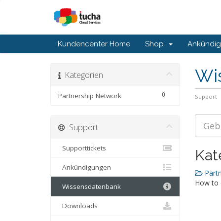
Kundencenter Home
Shop
Ankündi
Wi
Kategorien
0
Partnership Network
Support
Support
Supporttickets
Kat
Ankündigungen
Partn
How to 
Wissensdatenbank
Downloads