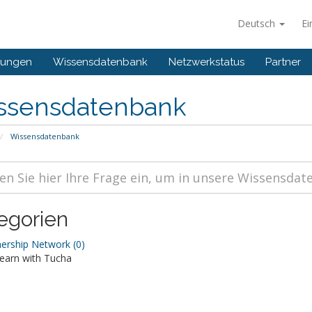
Deutsch
Ei
gungen
Wissensdatenbank
Netzwerkstatus
Partner
ssensdatenbank
Wissensdatenbank
egorien
ership Network (0)
earn with Tucha