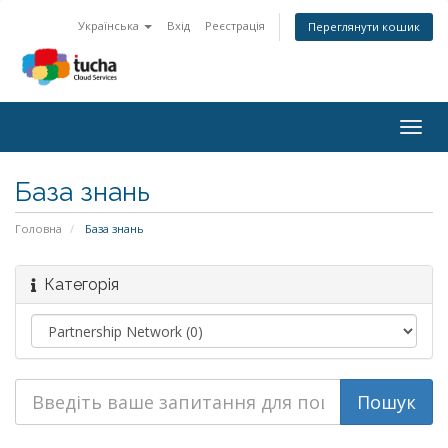
Українська
Вхід
Реєстрація
Переглянути кошик
Togg
navig
База знань
Головна
База знань
Категорія