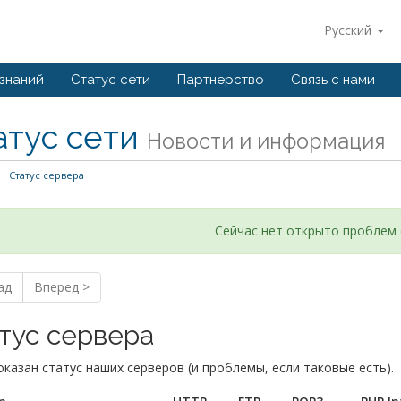
Русский
 знаний
Статус сети
Партнерство
Связь с нами
атус сети
Новости и информация
Статус сервера
Сейчас нет открыто проблем 
ад
Вперед >
тус сервера
казан статус наших серверов (и проблемы, если таковые есть).