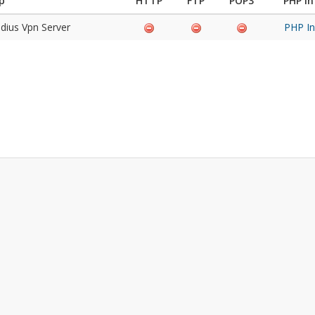
р
HTTP
FTP
POP3
PHP In
dius Vpn Server
PHP In