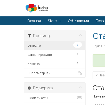
Главная
Store
Объявления
База
Ст
Просмотр
0
открыто
Портал
0
запланировано
0
решено
Просмотр RSS
< Наз
Ста
Поддержка
Ниже по
Мои тикеты