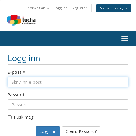
Norwegian
Logg inn
Registrer
Se handlevogn »
Togg
navig
Logg inn
E-post *
Passord
Husk meg
Glemt Passord?